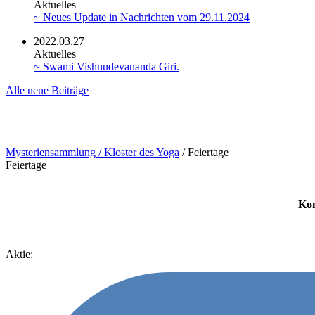
Aktuelles
~ Neues Update in Nachrichten vom 29.11.2024
2022.03.27
Aktuelles
~ Swami Vishnudevananda Giri.
Alle neue Beiträge
Mysteriensammlung / Kloster des Yoga
/
Feiertage
Feiertage
Kon
Aktie: