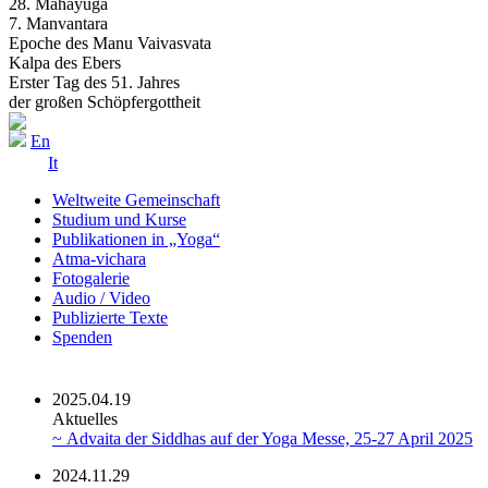
28. Mahayuga
7. Manvantara
Epoche des Manu Vaivasvata
Kalpa des Ebers
Erster Tag des 51. Jahres
der großen Schöpfergottheit
En
It
Weltweite Gemeinschaft
Studium und Kurse
Publikationen in „Yoga“
Atma-vichara
Fotogalerie
Audio / Video
Publizierte Texte
Spenden
2025.04.19
Aktuelles
~ Advaita der Siddhas auf der Yoga Messe, 25-27 April 2025
2024.11.29